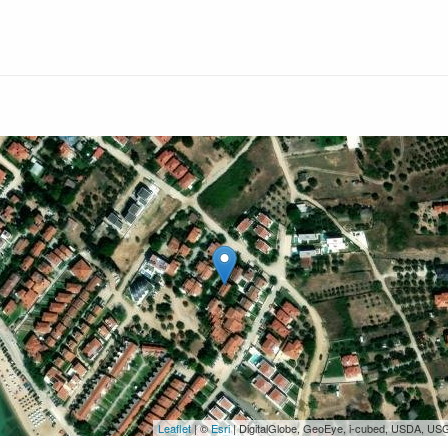
Leaflet
| ©
Esri
| DigitalGlobe, GeoEye, i-cubed, USDA, US