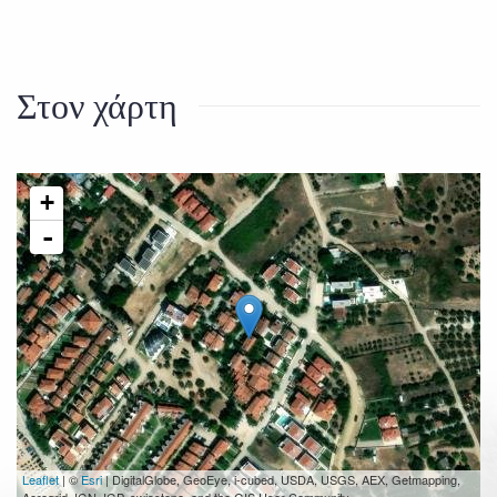
Στον χάρτη
+
-
Leaflet
| ©
Esri
| DigitalGlobe, GeoEye, i-cubed, USDA, USGS, AEX, Getmapping,