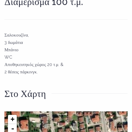
Διαμέρισμα 100 τ.μ.
Σαλοκουζίνα,
3 δωμάτια
Μπάνιο
WC
Αποθηκευτηκός χώρος 20 τ.μ. &
2 θέσεις πάρκινγκ.
Στο Χάρτη
+
-