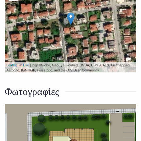
Leaflet
| ©
Esri
| DigitalGlobe, GeoEye, i-cubed, USDA, USGS, AEX, Getmapping,
Aerogrid, IGN, IGP, swisstopo, and the GIS User Community
Φωτογραφίες