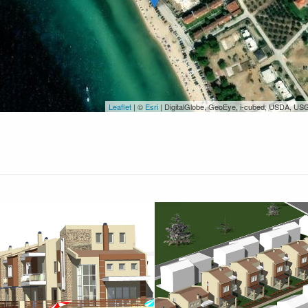
Leaflet
| ©
Esri
| DigitalGlobe, GeoEye, i-cubed, USDA, US