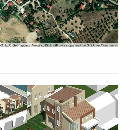
GS, AEX, Getmapping, Aerogrid, IGN, IGP, swisstopo, and the GIS User Community